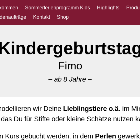
lkommen
Sommerferienprogramm Kids
Highlights
Produ
denaufträge
Kontakt
Shop
Kindergeburtsta
Fimo
– ab 8 Jahre –
odellieren wir Deine
Lieblingstiere o.ä.
im Min
 das Du für Stifte oder kleine Schätze nutzen k
ein Kurs gebucht werden, in dem
Perlen
gewerke